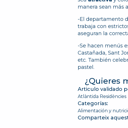
manera sean más a
-El departamento d
trabaja con estrict
aseguran la correc
-Se hacen menús esp
Castañada, Sant Jor
etc. También cele
pastel.
¿Quieres 
Articulo validado p
Atlàntida Residències
Categorías:
Alimentación y nutric
Comparteix aquest 