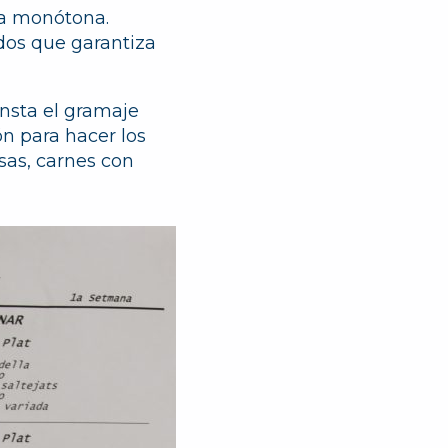
ea monótona.
dos que garantiza
nsta el gramaje
n para hacer los
osas, carnes con