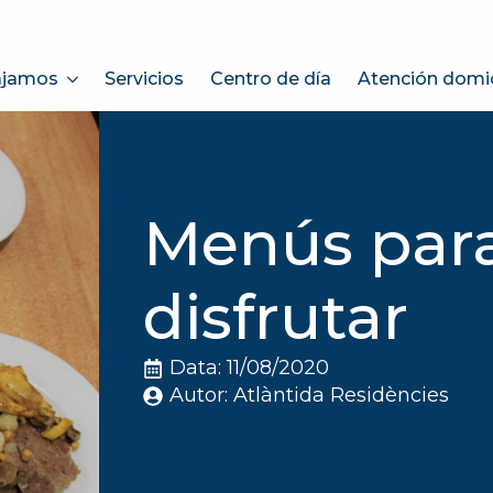
ajamos
Servicios
Centro de día
Atención domici
Menús para
disfrutar
Data: 
11/08/2020
Autor: 
Atlàntida Residències