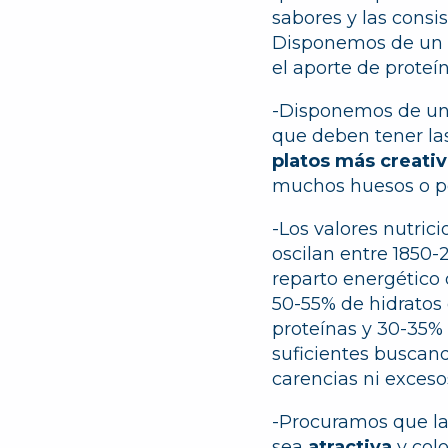
sabores y las consi
Disponemos de un pr
el aporte de proteí
-Disponemos de una
que deben tener la
platos más creati
muchos huesos o pe
-Los valores nutric
oscilan entre 1850-
reparto energético
50-55% de hidratos
proteínas y 30-35%
suficientes buscan
carencias ni exceso
-Procuramos que la
sea
atractiva
y colo