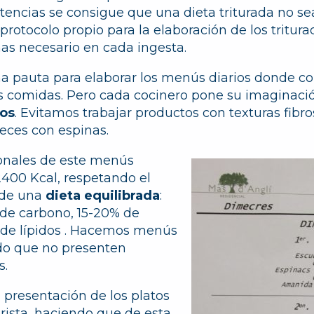
stencias se consigue que una dieta triturada no s
otocolo propio para la elaboración de los tritura
nas necesario en cada ingesta.
 pauta para elaborar los menús diarios donde co
s comidas. Pero cada cocinero pone su imaginació
vos
. Evitamos trabajar productos con texturas fibr
ces con espinas.
ionales de este menús
2400 Kcal, respetando el
 de una
dieta equilibrada
:
 de carbono, 15-20% de
 de lípidos . Hacemos menús
do que no presenten
s.
 presentación de los platos
rista, haciendo que de esta