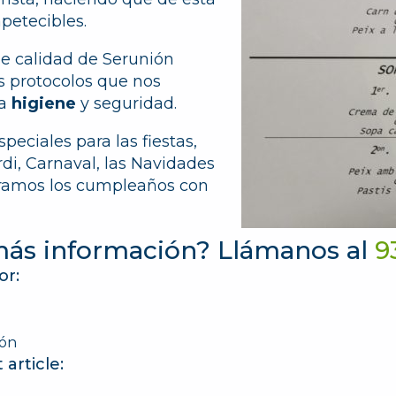
petecibles.
e calidad de Serunión
os protocolos que nos
ta
higiene
y seguridad.
eciales para las fiestas,
di, Carnaval, las Navidades
bramos los cumpleaños con
más información? Llámanos al
9
or:
ión
article: