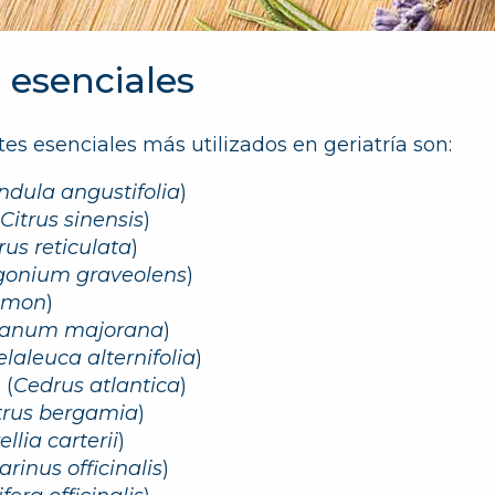
s esenciales
tes esenciales más utilizados en geriatría son:
dula angustifolia
)
Citrus sinensis
)
rus reticulata
)
gonium graveolens
)
limon
)
ganum majorana
)
laleuca alternifolia
)
s
(
Cedrus atlantica
)
trus bergamia
)
llia carterii
)
rinus officinalis
)