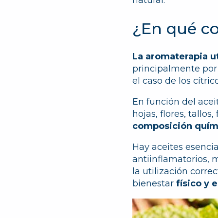
natural.
¿En qué co
La aromaterapia ut
principalmente por 
el caso de los cítric
En función del acei
hojas, flores, tallo
composición quím
Hay aceites esencial
antiinflamatorios, 
la utilización corre
bienestar
físico y