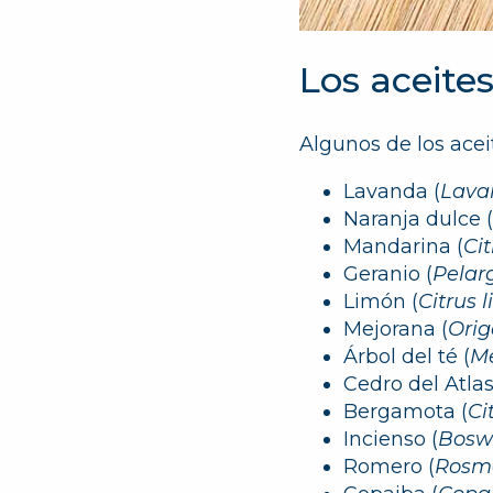
Los aceite
Algunos de los acei
Lavanda
(
Lavan
Naranja dulce
(
Mandarina
(
Cit
Geranio
(
Pelar
Limón
(
Citrus 
Mejorana
(
Ori
Árbol del té
(
Me
Cedro del Atla
Bergamota
(
Ci
Incienso
(
Boswe
Romero
(
Rosma