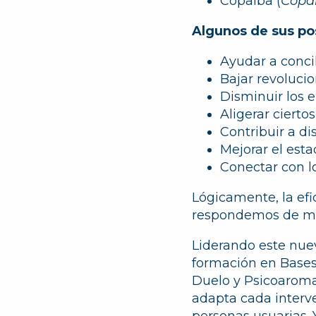
Copaiba
(
Copai
Algunos de sus pos
Ayudar a concil
Bajar revoluci
Disminuir los 
Aligerar cierto
Contribuir a di
Mejorar el est
Conectar con l
Lógicamente, la ef
respondemos de man
Liderando este nue
formación en Base
Duelo y Psicoaromat
adapta cada interve
personas usuarias. 