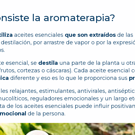
nsiste la aromaterapia?
iliza
aceites esenciales
que son extraídos
de las
destilación, por arrastre de vapor o por la expresi
os.
te esencial, se
destila
una parte de la planta u otra
s, frutos, cortezas o cáscaras). Cada aceite esencial
ica
diferente y eso es lo que le proporciona sus
p
es relajantes, estimulantes, antivirales, antiséptic
mucolíticos, reguladores emocionales y un largo etc
cta de los aceites esenciales puede influir positiv
 emocional
de la persona.