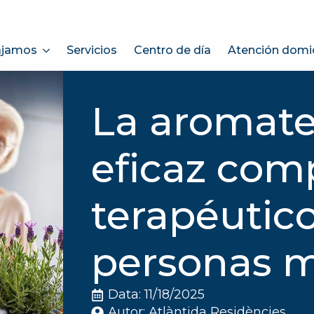
ajamos
Servicios
Centro de día
Atención domici
La aromate
eficaz co
terapéutico
personas 
Data: 
11/18/2025
Autor: 
Atlàntida Residències