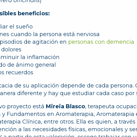
fera officinalis
)
ibles beneficios:
iar el sueño
ones cuando la persona está nerviosa
episodios de agitación en
personas con demencia
s dolores
sminuir la inflamación
ado de ánimo general
os recuerdos
icacia de su aplicación depende de cada persona.
era diferente y hay que estudiar cada caso por 
vo proyecto está
Mireia Blasco
, terapeuta ocupac
s y Fundamentos en Aromaterapia, Aromaterapia 
erapia Clínica, entre otros. Ella es quien, a travé
nción a las necesidades físicas, emocionales y sen
Y a partir de esta valoración, escoge trabajar con 