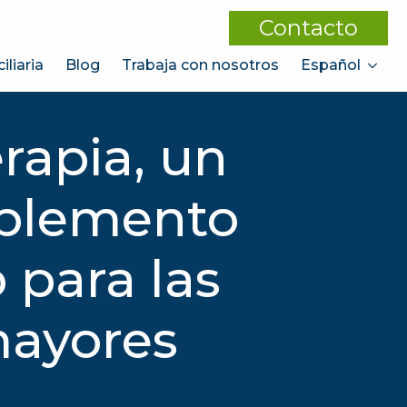
Contacto
liaria
Blog
Trabaja con nosotros
Español
rapia, un
mplemento
 para las
mayores