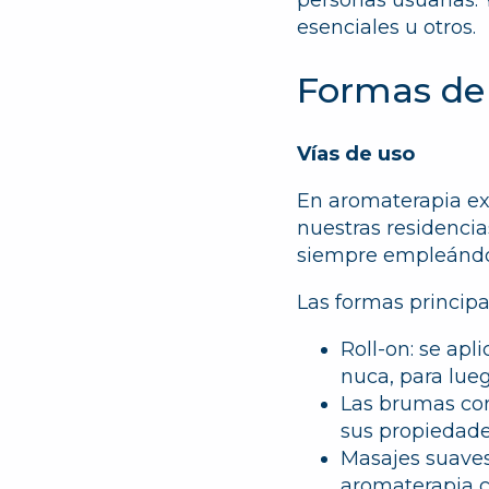
esenciales u otros.
Formas de 
Vías de uso
En aromaterapia exis
nuestras residenci
siempre empleándos
Las formas principa
Roll-on:
se apli
nuca, para lue
Las brumas cor
sus propiedade
Masajes suaves 
aromaterapia co