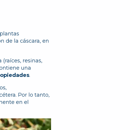
 plantas
ón de la cáscara, en
 (raíces, resinas,
 contiene una
ropiedades
.
os,
étera. Por lo tanto,
amente en el