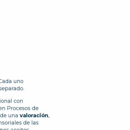
 Cada uno
separado.
ional con
en Procesos de
s de una
valoración
,
soriales de las
unos aceites