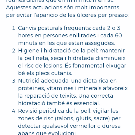
rutines diàries que en minimitzin el risc.
Aquestes actuacions són molt importants
per evitar l’aparició de les úlceres per pressió:
Canvis posturals freqüents:
cada 2 o 3
hores en persones enllitades i cada 60
minuts en les que estan assegudes.
Higiene i hidratació de la pell:
mantenir
la pell neta, seca i hidratada disminueix
el risc de lesions. És fonamental eixugar
bé els plecs cutanis.
Nutrició adequada:
una dieta rica en
proteïnes, vitamines i minerals afavoreix
la reparació de teixits. Una correcta
hidratació també és essencial.
Revisió periòdica de la pell:
vigilar les
zones de risc (talons, glutis, sacre) per
detectar qualsevol vermellor o duresa
abans que evolucioni.